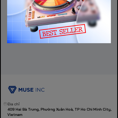
Địa chỉ
409 Hai Bà Trưng, Phường Xuân Hoà, TP Ho Chi Minh City,
Vietnam