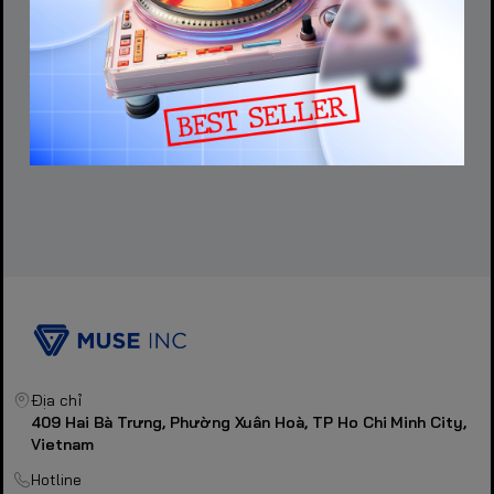
Địa chỉ
409 Hai Bà Trưng, Phường Xuân Hoà, TP Ho Chi Minh City,
Vietnam
Hotline