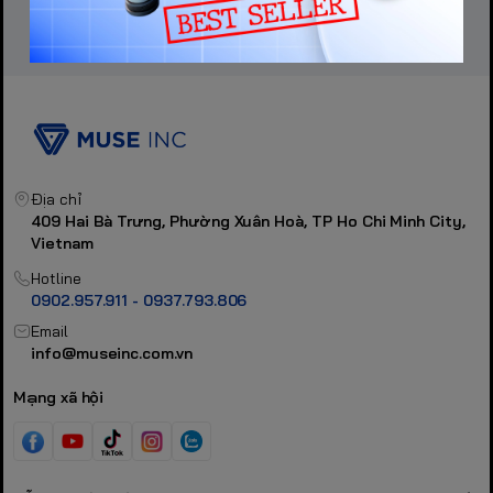
Địa chỉ
409 Hai Bà Trưng, Phường Xuân Hoà, TP Ho Chi Minh City,
Vietnam
Hotline
0902.957.911 - 0937.793.806
Email
info@museinc.com.vn
Mạng xã hội