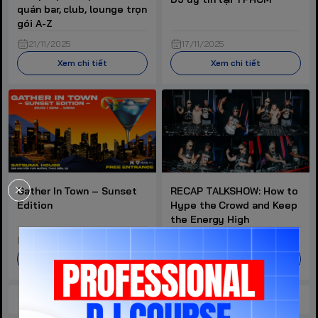
quán bar, club, lounge trọn
gói A-Z
21/11/2025
17/11/2025
Xem chi tiết
Xem chi tiết
Gather In Town – Sunset
RECAP TALKSHOW: How to
Edition
Hype the Crowd and Keep
the Energy High
15/09/2025
13/09/2025
Xem chi tiết
Xem chi tiết
Xem tất cả