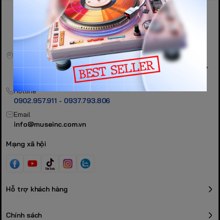
Địa chỉ
409 Hai Bà Trưng, Phường Xuân Hoà, TP Ho Chi Minh City,
Vietnam
Hotline
0902.957.911 - 0937.793.806
Email
info@museinc.com.vn
Mạng xã hội
Hỗ trợ khách hàng
Chính sách