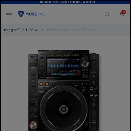
0
Trang chủ
/
Dịch Vụ
/
Thuê thiết bị DJ: CDJ 2000 NXS2