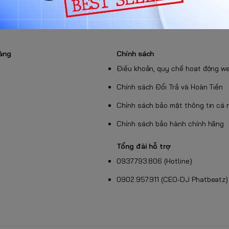
àng
Chính sách
Điều khoản, quy chế hoạt động w
Chính sách Đổi Trả và Hoàn Tiền
Chính sách bảo mật thông tin cá 
Chính sách bảo hành chính hãng
Tổng đài hỗ trợ
0937.793.806 (Hotline)
0902.957.911 (CEO-DJ Phatbeatz)