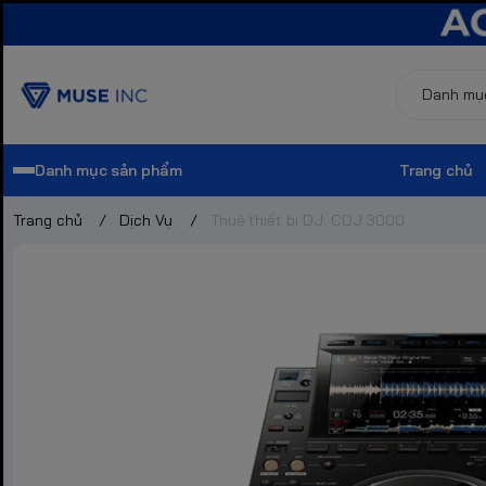
Danh mục sản phẩm
Trang chủ
Trang chủ
/
Dịch Vụ
/
Thuê thiết bị DJ: CDJ 3000