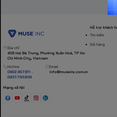
Hỗ trợ khách h
Tìm kiếm
Giỏ hàng
Địa chỉ
409 Hai Bà Trưng, Phường Xuân Hoà, TP Ho
Chi Minh City, Vietnam
Hotline
Email
0902.957.911 -
info@museinc.com.vn
0937.793.806
Mạng xã hội