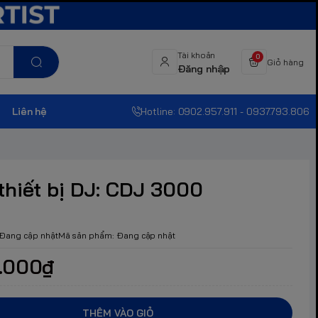
Tài khoản
0
Giỏ hàng
Đăng nhập
Liên hệ
Hotline: 0902.957.911 - 0937.793.806
thiết bị DJ: CDJ 3000
Đang cập nhật
Mã sản phẩm:
Đang cập nhật
.000₫
THÊM VÀO GIỎ