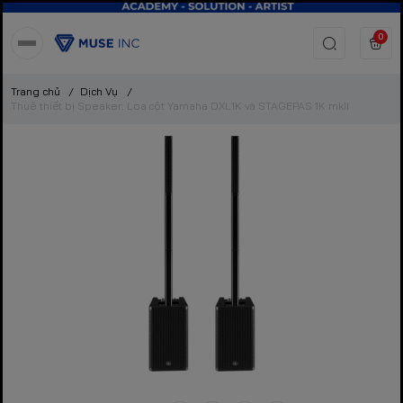
0
Trang chủ
/
Dịch Vụ
/
Thuê thiết bị Speaker: Loa cột Yamaha DXL1K và STAGEPAS 1K mkII