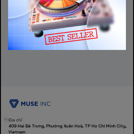
Địa chỉ
409 Hai Bà Trưng, Phường Xuân Hoà, TP Ho Chi Minh City,
Vietnam