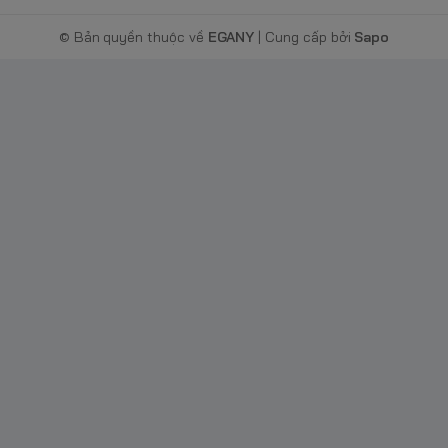
, ví dụ: sử dụng trong môi trường công
© Bản quyền thuộc về
EGANY
| Cung cấp bởi
Sapo
ưởng đến chức năng chính của sản phẩm.