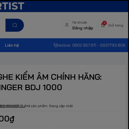
Tài khoản
0
Giỏ hàng
Đăng nhập
Liên hệ
Hotline: 0902.957.911 - 0937.793.806
GHE KIỂM ÂM CHÍNH HÃNG:
INGER BDJ 1000
BEHRINGER DJ
Mã sản phẩm:
Đang cập nhật
000₫