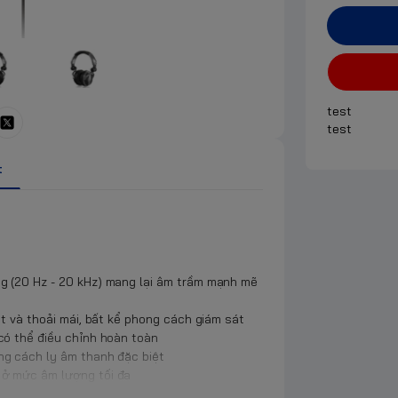
test
test
t
g (20 Hz - 20 kHz) mang lại âm trầm mạnh mẽ
ạt và thoải mái, bất kể phong cách giám sát
có thể điều chỉnh hoàn toàn
ng cách ly âm thanh đặc biệt
 ở mức âm lượng tối đa
m thanh chuyên nghiệp và tiêu dùng