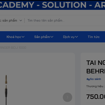
Khoá học
Sản phẩm
Dịch vụ
Tin tức
RINGER BDJ 1000
TAI N
BEHR
So sánh
Thương hiệu:
750.