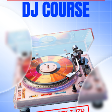
phục do Bên B chi trả nếu sản phẩm rơi vào
sản xuất.
n nguyên vẹn.
 học, ngấm nước, ẩm mốc, côn trùng hoặc tác
ất khả kháng khác.
g Xuân Hòa, Quận 3, Thành phố Hồ Chí Minh.
trong các trường hợp sau:
 phối chính thức.