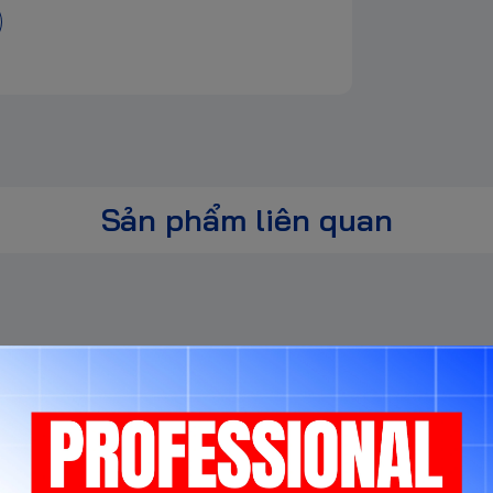
hỉ ngồi thưởng thức bài hát yêu thích của
dải động cao. Tai nghe BDJ 1000 của chúng tôi
 phù hợp với mọi túi tiền!
 của bạn
 Chụp tai hình bầu dục chứa các viên nang
Sản phẩm liên quan
ó băng đô cực kỳ thoải mái; và một bộ điều
điện thoại thông minh của bạn - đến bảng điều
ạo âm thanh có độ phân giải cao, thực sự đặc
u hơn hoặc nhiều thiết bị phòng thu hơn! Kiểm
 - hoặc đặt hàng trực tuyến ngay hôm nay!
Sản phẩm cùng phân khúc
ng ý với toàn bộ nội dung Chính sách. Mọi
g hoặc phát sinh từ điều khoản trái luật.
ông báo trước trên website và/hoặc các kênh