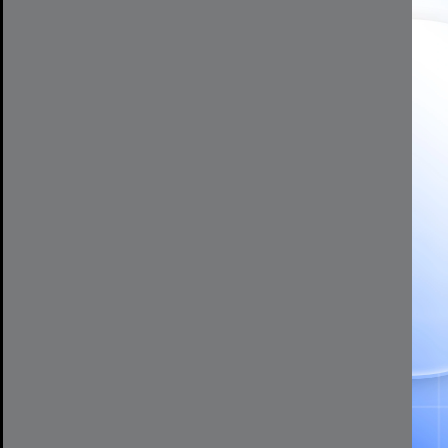
phù hợp của MUSE INC.
Các trường hợp không được bảo hành
MUSE INC không chịu trách nhiệm bảo hành và mọi chi phí khắc 
các trường hợp sau:
Sử dụng sai hướng dẫn, không đúng quy trình kỹ thuật của nhà 
Tự ý tháo lắp, sửa chữa làm hư hỏng thiết bị hoặc linh kiện.
Không còn tem bảo hành, tem bị rách, chắp nối, sửa đổi.
Tem niêm phong của nhà sản xuất hoặc của MUSE INC không cò
Thiết bị đã hết thời hạn bảo hành ghi trên phiếu.
Hỏng hóc do cháy nổ, sử dụng sai điện áp, rơi vỡ, biến dạng cơ
động của con người.
Hư hỏng do thiên tai, hỏa hoạn, lũ lụt, sét đánh và các sự cố b
Địa điểm bảo hành
Thiết bị được tiếp nhận bảo hành tại: 409 Hai Bà Trưng, phườn
Các trường hợp không thuộc phạm vi bảo hành
MUSE INC không áp dụng bảo hành đối với sản phẩm thuộc một 
1. Về thời hạn & nguồn gốc sản phẩm
Sản phẩm đã hết thời gian bảo hành ghi trên phiếu hoặc tem.
Sản phẩm không có nguồn gốc rõ ràng, không do MUSE INC phân