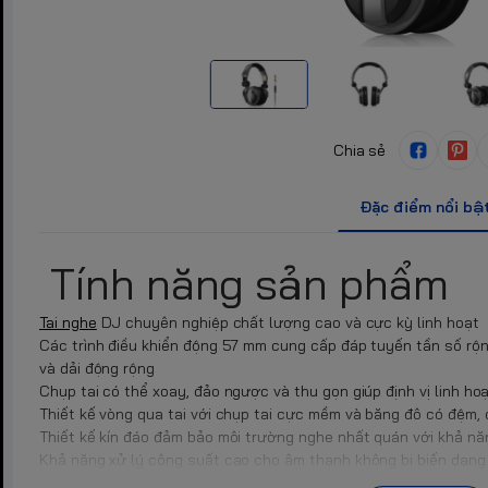
Chia sẻ
Đặc điểm nổi bậ
Tính năng sản phẩm
Tai nghe
DJ chuyên nghiệp chất lượng cao và cực kỳ linh hoạt
Các trình điều khiển động 57 mm cung cấp đáp tuyến tần số rộn
và dải động rộng
Chụp tai có thể xoay, đảo ngược và thu gọn giúp định vị linh ho
Thiết kế vòng qua tai với chụp tai cực mềm và băng đô có đệm, 
Thiết kế kín đáo đảm bảo môi trường nghe nhất quán với khả nă
Khả năng xử lý công suất cao cho âm thanh không bị biến dạng
Hiệu suất được tối ưu hóa để sử dụng với nhiều loại thiết bị â