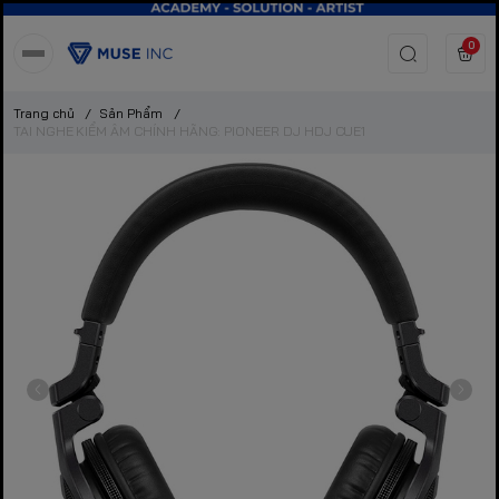
0
Trang chủ
/
Sản Phẩm
/
TAI NGHE KIỂM ÂM CHÍNH HÃNG: PIONEER DJ HDJ CUE1