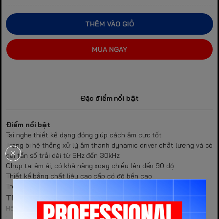
THÊM VÀO GIỎ
MUA NGAY
Đặc điểm nổi bật
Điểm nổi bật
Tai nghe thiết kế dạng đóng giúp cách âm cực tốt
Trang bị hệ thống xử lý âm thanh dynamic driver chất lượng và có
dải tần số trải dài từ 5Hz đến 30kHz
Chụp tai êm ái, có khả năng xoay chiều lên đến 90 độ
Thiết kế bằng chất liệu cao cấp có độ bền cao
Trọng lượng nhỏ gọn, tiện lợi khi di chuyển
Thông số kỹ thuật:
Hãng sản xuất: Pioneer (Nhật Bản)
Loại: Tai nghe One-ear có dây