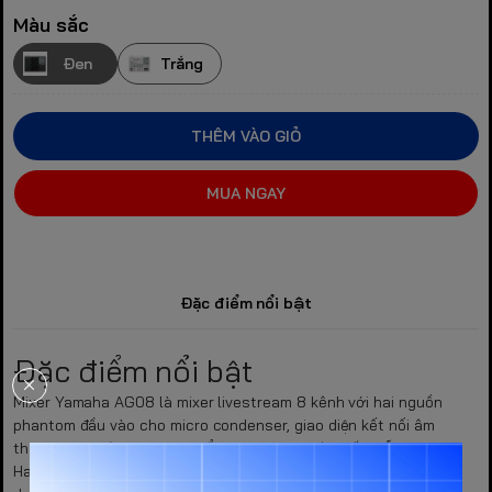
Màu sắc
Đen
Trắng
THÊM VÀO GIỎ
MUA NGAY
Đặc điểm nổi bật
Đặc điểm nổi bật
Mixer Yamaha AG08 là mixer livestream 8 kênh với hai nguồn
phantom đầu vào cho micro condenser, giao diện kết nối âm
thanh USB, công cụ thay đổi giọng nói và trình lấy mẫu.
Hai cổng vào mic/line và hai cổng ra tai nghe có thể được sử