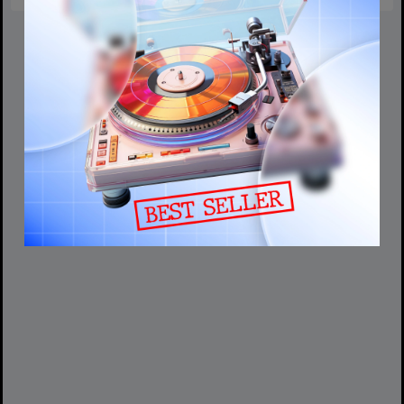
Chính Sách Bảo Hành
Việc mua hàng đồng nghĩa với việc Quý Khách đã đọc, hiểu và
đồng ý với toàn bộ nội dung Chính sách. Mọi khiếu nại sau giao
dịch chỉ được xem xét nếu có lý do chính đáng hoặc phát sinh từ
điều khoản trái luật.
Chính sách có thể được cập nhật bất cứ lúc nào và sẽ được
thông báo trước trên website và/hoặc các kênh phù hợp của
MUSE INC.
Các trường hợp không được bảo hành
MUSE INC không chịu trách nhiệm bảo hành và mọi chi phí khắc
phục do Bên B chi trả nếu sản phẩm rơi vào các trường hợp sau:
Sử dụng sai hướng dẫn, không đúng quy trình kỹ thuật của nhà
sản xuất.
Tự ý tháo lắp, sửa chữa làm hư hỏng thiết bị hoặc linh kiện.
Không còn tem bảo hành, tem bị rách, chắp nối, sửa đổi.
Tem niêm phong của nhà sản xuất hoặc của MUSE INC không còn
nguyên vẹn.
Thiết bị đã hết thời hạn bảo hành ghi trên phiếu.
Hỏng hóc do cháy nổ, sử dụng sai điện áp, rơi vỡ, biến dạng cơ
học, ngấm nước, ẩm mốc, côn trùng hoặc tác động của con