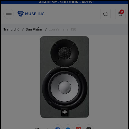
0
Trang chủ
/
Sản Phẩm
/
Loa Yamaha HS8