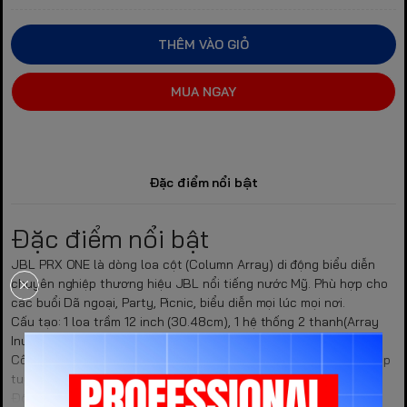
THÊM VÀO GIỎ
MUA NGAY
Đặc điểm nổi bật
Đặc điểm nổi bật
JBL PRX ONE là dòng loa cột (Column Array) di động biểu diễn
chuyên nghiệp thương hiệu JBL nổi tiếng nước Mỹ. Phù hợp cho
các buổi Dã ngoại, Party, Picnic, biểu diễn mọi lúc mọi nơi.
Cấu tạo: 1 loa trầm 12 inch (30.48cm), 1 hệ thống 2 thanh(Array
Inumbration Mechanics), 12 loa Tweeter 2. 5 inch (6.35cm)
Công suất RMS/Peak: 1000W/2000W mạch Class D - Tần số đáp
tuyến: 40Hz - 20kHz (±3 dB)
Độ nhạy: 130dB Peak