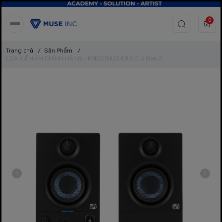
0
Trang chủ
/
Sản Phẩm
/
LOA KIỂM ÂM CHÍNH HÃNG - PRESONUS ERIS 3.5 Gen 2