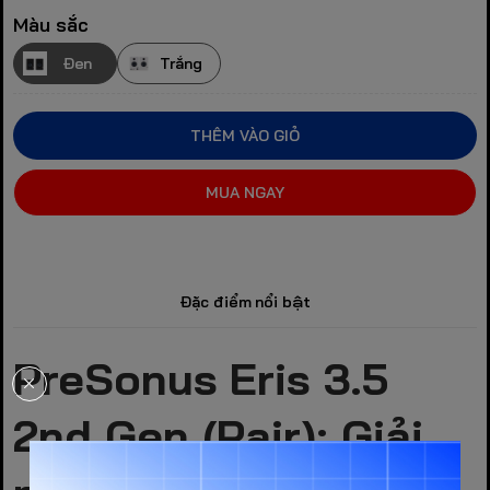
Màu sắc
Đen
Trắng
THÊM VÀO GIỎ
MUA NGAY
Đặc điểm nổi bật
PreSonus Eris 3.5
2nd Gen (Pair): Giải