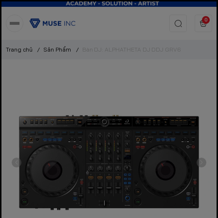
0
Trang chủ
/
Sản Phẩm
/
Bàn DJ: ALPHATHETA DJ DDJ GRV6