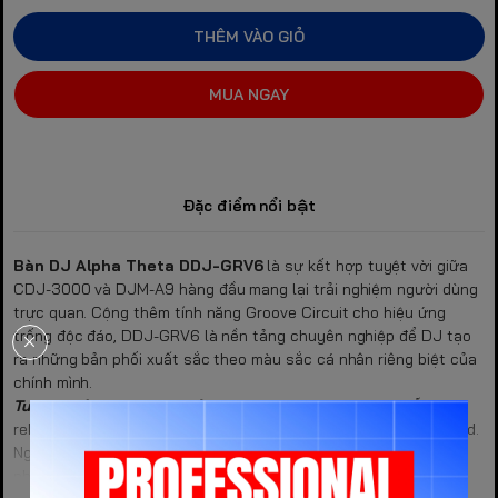
THÊM VÀO GIỎ
MUA NGAY
Đặc điểm nổi bật
Bàn DJ Alpha Theta DDJ-GRV6
là sự kết hợp tuyệt vời giữa
CDJ-3000 và DJM-A9 hàng đầu mang lại trải nghiệm người dùng
trực quan. Cộng thêm tính năng Groove Circuit cho hiệu ứng
trống độc đáo, DDJ-GRV6 là nền tảng chuyên nghiệp để DJ tạo
ra những bản phối xuất sắc theo màu sắc cá nhân riêng biệt của
chính mình.
Tương thích Rekordbox và Serato DJ
: Bàn DDJ-GRV6 hỗ trợ
rekordbox cho cả Mac/Windows cùng các thiết bị iOS và Android.
Ngoài ra, Serato DJ Pro luôn sẵn sàng để chơi DJ theo nhiều
phong cách.