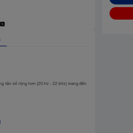
t
g tần số rộng hơn (20 Hz - 22 kHz) mang đến
i và nhận thức về môi trường xung quanh
 thanh