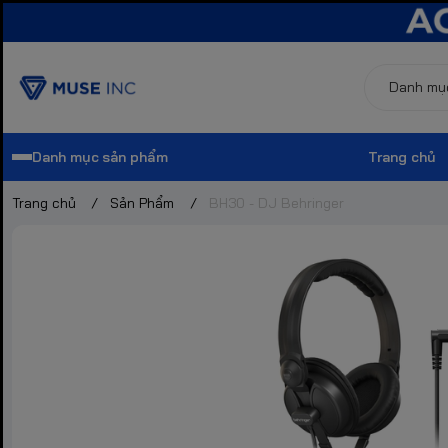
Danh mục sản phẩm
Trang chủ
Trang chủ
/
Sản Phẩm
/
BH30 - DJ Behringer