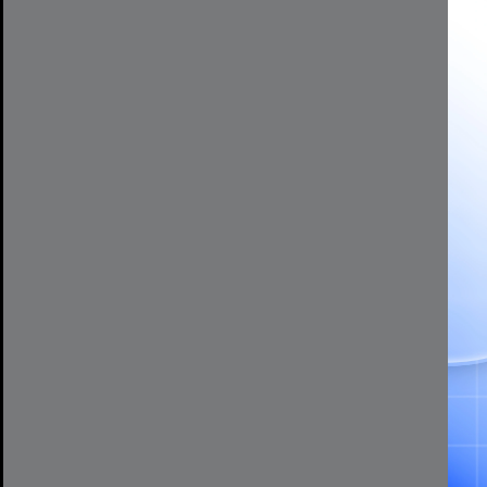
MUSE INC không chịu trách nhiệm bảo hành và mọi chi phí khắc 
các trường hợp sau:
Sử dụng sai hướng dẫn, không đúng quy trình kỹ thuật của nhà 
Tự ý tháo lắp, sửa chữa làm hư hỏng thiết bị hoặc linh kiện.
Không còn tem bảo hành, tem bị rách, chắp nối, sửa đổi.
Tem niêm phong của nhà sản xuất hoặc của MUSE INC không cò
Thiết bị đã hết thời hạn bảo hành ghi trên phiếu.
Hỏng hóc do cháy nổ, sử dụng sai điện áp, rơi vỡ, biến dạng cơ
động của con người.
Hư hỏng do thiên tai, hỏa hoạn, lũ lụt, sét đánh và các sự cố b
Địa điểm bảo hành
Thiết bị được tiếp nhận bảo hành tại: 409 Hai Bà Trưng, phườn
Các trường hợp không thuộc phạm vi bảo hành
MUSE INC không áp dụng bảo hành đối với sản phẩm thuộc một 
1. Về thời hạn & nguồn gốc sản phẩm
Sản phẩm đã hết thời gian bảo hành ghi trên phiếu hoặc tem.
Sản phẩm không có nguồn gốc rõ ràng, không do MUSE INC phân
2. Về tình trạng sản phẩm
Sản phẩm bị giả mạo, lạm dụng hoặc hư hỏng trong quá trình vận
Hư hỏng do lắp đặt, sử dụng, vệ sinh, bảo trì sai cách hoặc kh