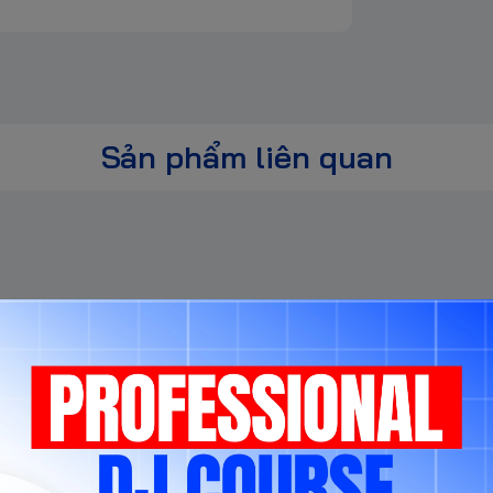
4") mạ vàng
Sản phẩm liên quan
Sản phẩm cùng phân khúc
ng ý với toàn bộ nội dung Chính sách. Mọi
g hoặc phát sinh từ điều khoản trái luật.
ông báo trước trên website và/hoặc các kênh