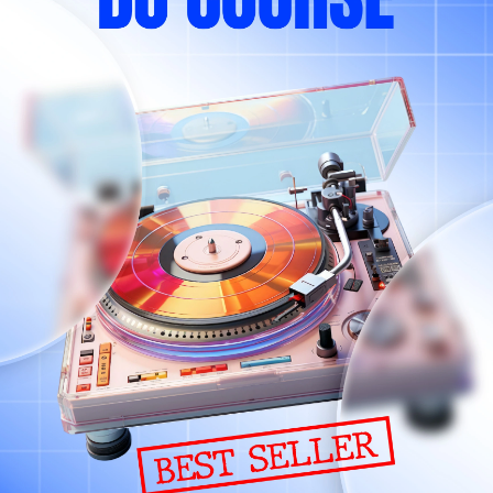
phục do Bên B chi trả nếu sản phẩm rơi vào
sản xuất.
n nguyên vẹn.
 học, ngấm nước, ẩm mốc, côn trùng hoặc tác
ất khả kháng khác.
g Xuân Hòa, Quận 3, Thành phố Hồ Chí Minh.
trong các trường hợp sau:
 phối chính thức.
 chuyển, lắp đặt, sử dụng.
ông tuân thủ hướng dẫn của nhà sản xuất.