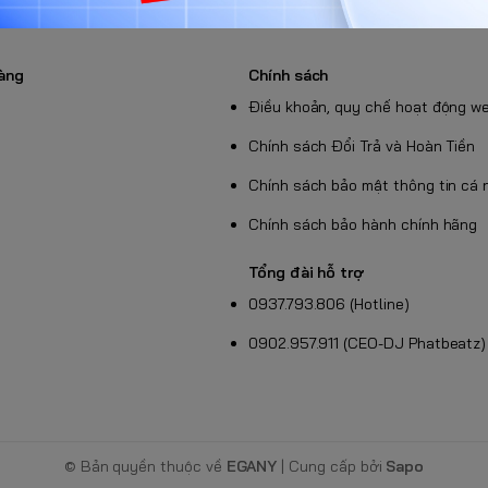
 định.
 hoặc do tác động ngoại lực.
 môi trường không phù hợp (ẩm ướt, bụi bẩn,
àng
Chính sách
, chuột...
Điều khoản, quy chế hoạt động w
ố bất khả kháng khác.
Chính sách Đổi Trả và Hoàn Tiền
ện bảo quản kém hoặc vận chuyển không đúng
Chính sách bảo mật thông tin cá 
g tương thích
Chính sách bảo hành chính hãng
ông rõ nguồn gốc hoặc không tương thích.
Tổng đài hỗ trợ
 như:
0937.793.806 (Hotline)
in, vỏ máy, nút vặn, dây loa, mặt lưới loa, đệm
0902.957.911 (CEO-DJ Phatbeatz)
 do gập, va chạm...
, ví dụ: sử dụng trong môi trường công
© Bản quyền thuộc về
EGANY
| Cung cấp bởi
Sapo