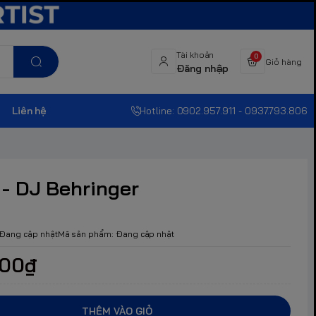
Tài khoản
0
Giỏ hàng
Đăng nhập
Liên hệ
Hotline: 0902.957.911 - 0937.793.806
- DJ Behringer
Đang cập nhật
Mã sản phẩm:
Đang cập nhật
000₫
THÊM VÀO GIỎ