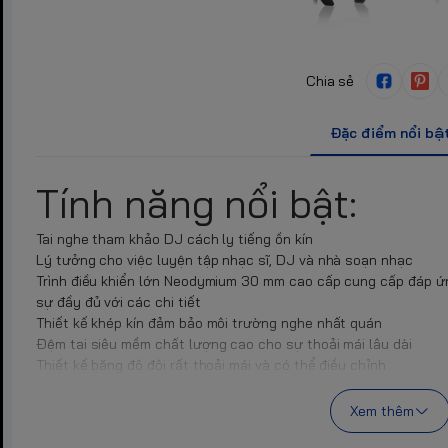
Chia sẻ
Đặc điểm nổi bậ
Tính năng nổi bật:
Tai nghe tham khảo DJ cách ly tiếng ồn kín
Lý tưởng cho việc luyện tập nhạc sĩ, DJ và nhà soạn nhạc
Trình điều khiển lớn Neodymium 30 mm cao cấp cung cấp đáp ứn
sự đầy đủ với các chi tiết
Thiết kế khép kín đảm bảo môi trường nghe nhất quán
Đệm tai siêu mềm chất lượng cao cho sự thoải mái lâu dài
Thiết kế băng đô đôi rất thoải mái và có thể điều chỉnh
Thiết kế chụp tai xoay để nghe âm thanh đơn hoặc âm thanh nổ
Hiệu suất được tối ưu hóa để sử dụng với nhiều loại thiết bị âm
Xem thêm
Cáp xoắn ốc tiện lợi kéo dài tới 3 m (9,8 ft)