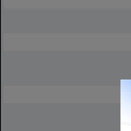
Đi kèm bộ chuyển đổi có ren TRS 3,5 mm (1/8") đến 6,3 mm ( 1/
Thông số kỹ thuật:
Đơn vị điều khiển
30mm
trở kháng
70Ω
Nhạy cảm
96dB (±3dB)
Phản hồi thường xuyên
20Hz - 22kHz
Âm thanh nổi 3,5 mm,
Phích cắm
Bộ chuyển đổi mạ vàng 6,3 mm
chiều dài cáp
3 m (9,8 ft)
Chính Sách Bảo Hành
Việc mua hàng đồng nghĩa với việc Quý Khách đã đọc, hiểu và đồ
khiếu nại sau giao dịch chỉ được xem xét nếu có lý do chính đán
Chính sách có thể được cập nhật bất cứ lúc nào và sẽ được th
phù hợp của MUSE INC.
Các trường hợp không được bảo hành