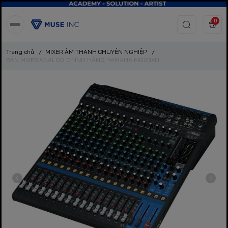
0
Trang chủ
/
MIXER ÂM THANH CHUYÊN NGHIỆP
/
BÀN MIXER ANALOG CHÍNH HÃNG: YAMAHA MG20XU