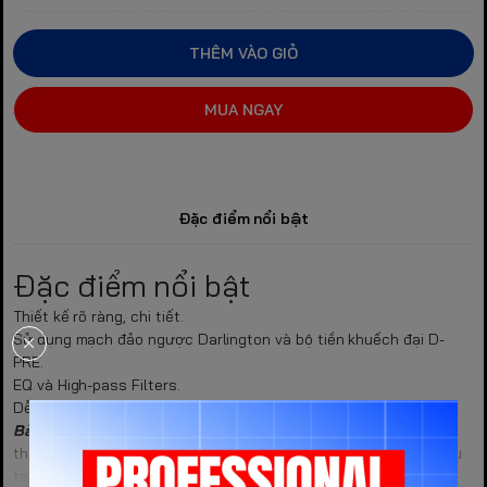
THÊM VÀO GIỎ
MUA NGAY
Đặc điểm nổi bật
Đặc điểm nổi bật
Thiết kế rõ ràng, chi tiết.
Sử dụng mạch đảo ngược Darlington và bộ tiền khuếch đại D-
PRE.
EQ và High-pass Filters.
Dễ dàng phối ghép, đáp ứng nhiều nhu cầu.
Bàn mixer Yamaha MG20XU
là một trong những dòng mixer có
thể sử dụng tốt tại những dàn âm thanh chuyên nghiệp phục vụ
tại hội trường, sân khấu, phòng họp, bar, mini club hay phục vụ